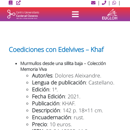
Skip
|
|
|
to
content
Coediciones con Edelvives – Khaf
Murmullos desde una sillita baja – Colección
Memoria Viva
Autor/es
: Dolores Aleixandre.
Lengua de publicación
: Castellano.
Edición
: 1ª.
Fecha Edición
: 2021.
Publicación
: KHAF.
Descripción
: 142 p. 18×11 cm.
Encuadernación
: rust.
Precio
: 10 euros.