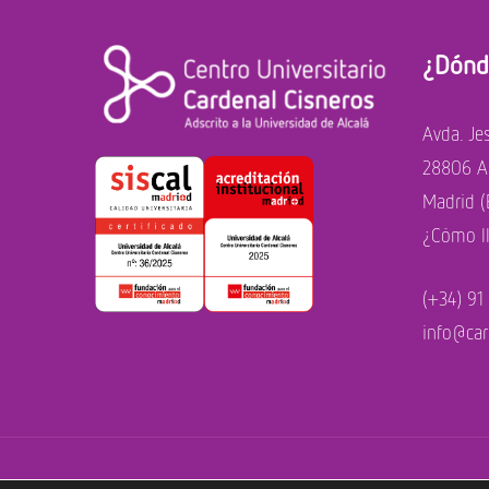
¿Dónd
Avda. Je
28806 Al
Madrid (
¿Cómo l
(+34) 91
info@car