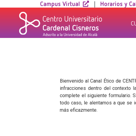
Skip
Campus Virtual
|
Horarios y Ca
to
content
C