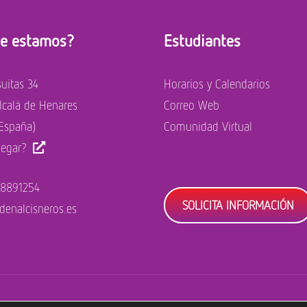
e estamos?
Estudiantes
suitas 34
Horarios y Calendarios
calá de Henares
Correo Web
España)
Comunidad Virtual
legar?
 8891254
SOLICITA INFORMACIÓN
denalcisneros.es