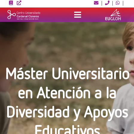
Skip
|
|
|
to
content
Máster Universitario
en Atención a la
Diversidad y Apoyos
Educativos