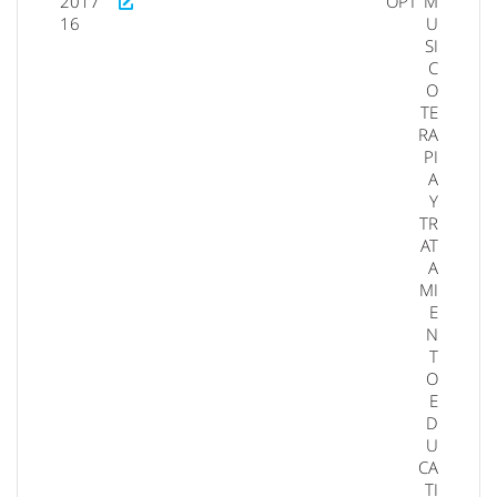
2017
OPT
M
16
U
SI
C
O
TE
RA
PI
A
Y
TR
AT
A
MI
E
N
T
O
E
D
U
CA
TI