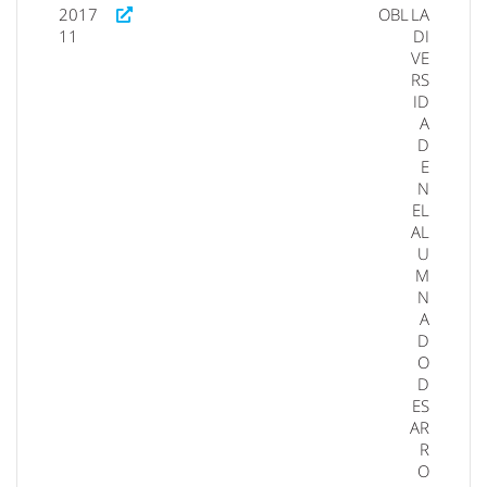
2017
OBL
LA
11
DI
VE
RS
ID
A
D
E
N
EL
AL
U
M
N
A
D
O
D
ES
AR
R
O