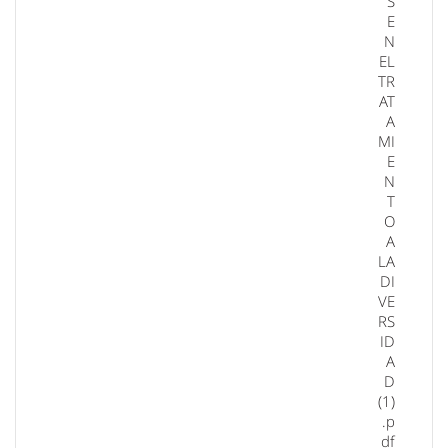
S
E
N
EL
TR
AT
A
MI
E
N
T
O
A
LA
DI
VE
RS
ID
A
D
(1)
.p
df