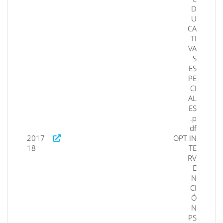
D
U
CA
TI
VA
S
ES
PE
CI
AL
ES
.p
df
2017
OPT
IN
18
TE
RV
E
N
CI
Ó
N
PS