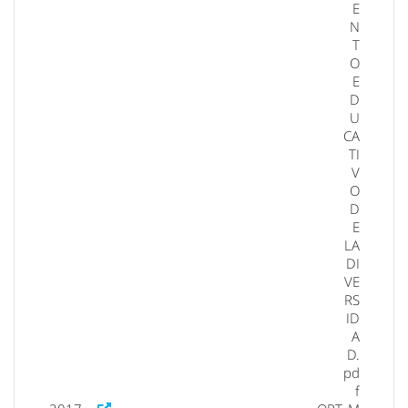
E
N
T
O
E
D
U
CA
TI
V
O
D
E
LA
DI
VE
RS
ID
A
D.
pd
f