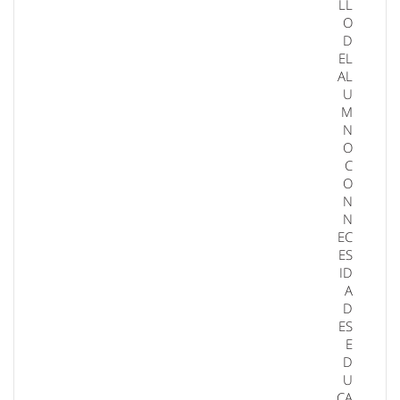
LL
O
D
EL
AL
U
M
N
O
C
O
N
N
EC
ES
ID
A
D
ES
E
D
U
CA