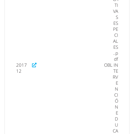
TI
VA
S
ES
PE
CI
AL
ES
..p
df
2017
OBL
IN
12
TE
RV
E
N
CI
Ó
N
E
D
U
CA