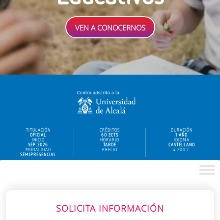
VEN A CONOCERNOS
TITULACIÓN
CRÉDITOS
DURACIÓN
OFICIAL
60 ECTS
1 AÑO
INICIO
HORARIO
IDIOMA
SEP 2026
TARDE
CASTELLANO
MODALIDAD
PRECIO
4.200 €
SEMIPRESENCIAL