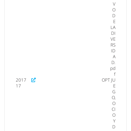
V
O
D
E
LA
DI
VE
RS
ID
A
D.
pd
f
2017
OPT
JU
17
E
G
O,
O
CI
O
Y
D