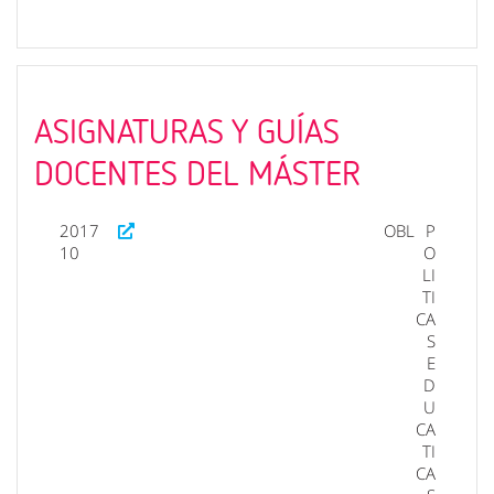
ASIGNATURAS Y GUÍAS
DOCENTES DEL MÁSTER
2017
OBL
P
10
O
LI
TI
CA
S
E
D
U
CA
TI
CA