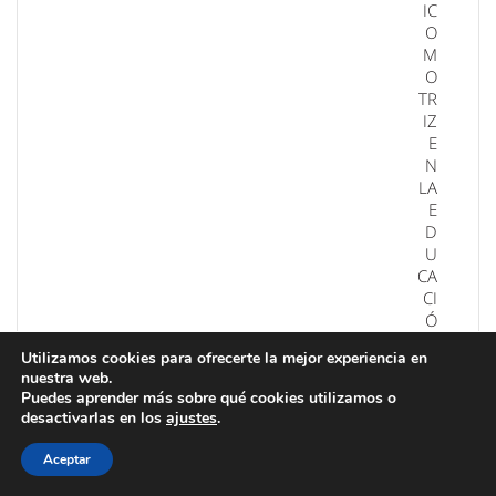
IC
O
M
O
TR
IZ
E
N
LA
E
D
U
CA
CI
Ó
N
Utilizamos cookies para ofrecerte la mejor experiencia en
ES
nuestra web.
PE
Puedes aprender más sobre qué cookies utilizamos o
CI
desactivarlas en los
ajustes
.
AL
.p
Aceptar
df