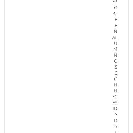
EP
O
RT
E
E
N
AL
U
M
N
O
S
C
O
N
N
EC
ES
ID
A
D
ES
E