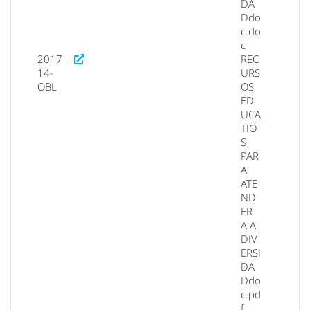
DA
Ddo
c.do
c
2017
REC
14-
URS
OBL
OS
ED
UCA
TIO
S
PAR
A
ATE
ND
ER
A A
DIV
ERSI
DA
Ddo
c.pd
f