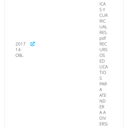
ICA
S Y
CUR
RIC
UAL
RES.
pdf
2017
REC
14-
URS
OBL
OS
ED
UCA
TIO
S
PAR
A
ATE
ND
ER
A A
DIV
ERSI