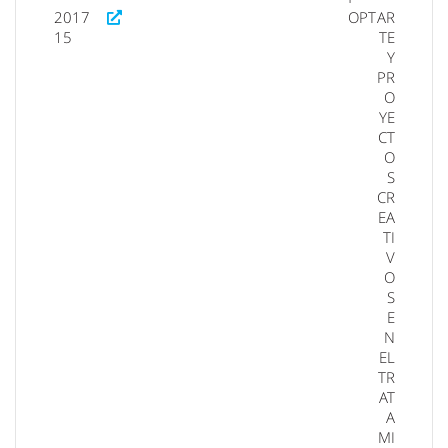
2017
OPT
AR
15
TE
Y
PR
O
YE
CT
O
S
CR
EA
TI
V
O
S
E
N
EL
TR
AT
A
MI