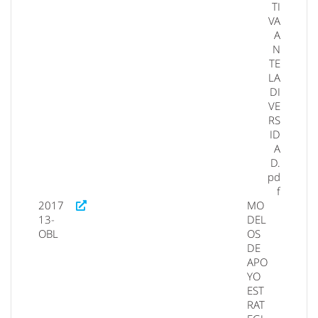
TI
VA
A
N
TE
LA
DI
VE
RS
ID
A
D.
pd
f
2017
MO
13-
DEL
OBL
OS
DE
APO
YO
EST
RAT