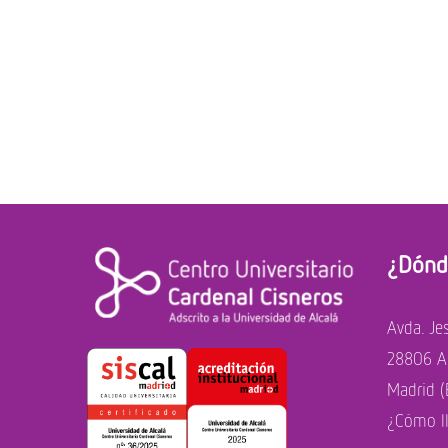
¿Dónd
Avda. Je
28806 Al
Madrid (
¿Cómo l