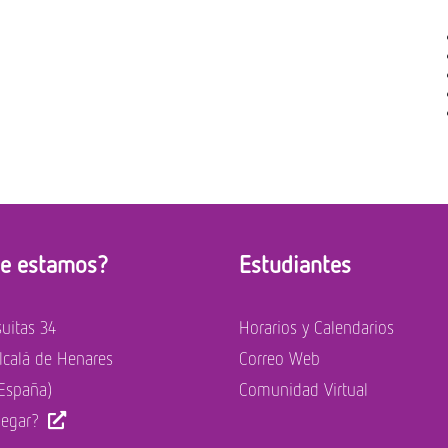
e estamos?
Estudiantes
suitas 34
Horarios y Calendarios
calá de Henares
Correo Web
España)
Comunidad Virtual
legar?