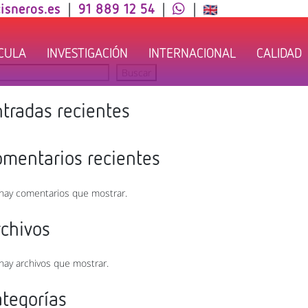
isneros.es
|
91 889 12 54
|
|
ÍCULA
INVESTIGACIÓN
INTERNACIONAL
CALIDAD
car
Buscar
tradas recientes
omentarios recientes
hay comentarios que mostrar.
rchivos
hay archivos que mostrar.
ategorías