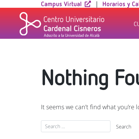
Skip
Campus Virtual
|
Horarios y Ca
to
content
C
Nothing Fo
It seems we can’t find what you’re 