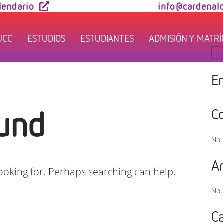
lendario
info@cardenalc
UCC
ESTUDIOS
ESTUDIANTES
ADMISIÓN Y MATR
Bus
En
und
C
No 
A
looking for. Perhaps searching can help.
No 
C