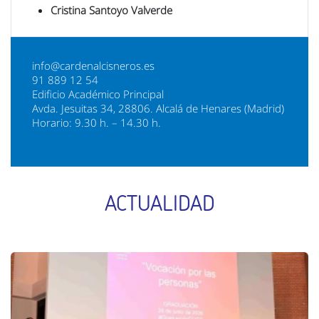
Cristina Santoyo Valverde
info@cardenalcisneros.es
91 889 12 54
Edificio Académico Principal
Avda. Jesuitas 34, 28806. Alcalá de Henares (Madrid)
Horario: 9.30 h. – 14.30 h.
ACTUALIDAD