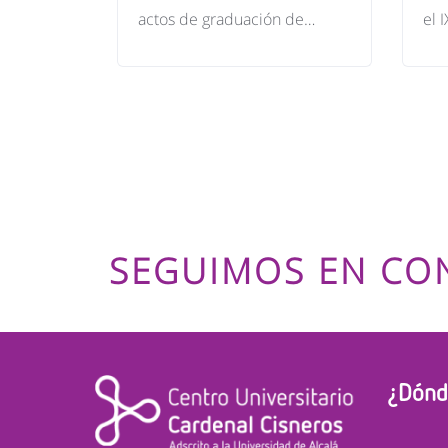
actos de graduación de…
el 
SEGUIMOS EN CO
¿Dónd