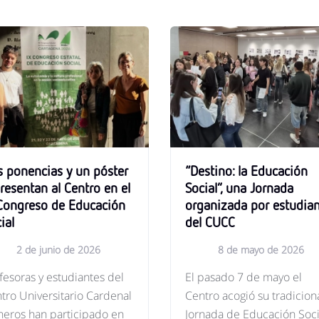
 ponencias y un póster
“Destino: la Educación
resentan al Centro en el
Social”, una Jornada
 Congreso de Educación
organizada por estudia
ial
del CUCC
2 de junio de 2026
8 de mayo de 2026
fesoras y estudiantes del
El pasado 7 de mayo el
tro Universitario Cardenal
Centro acogió su tradicion
neros han participado en
Jornada de Educación Soci