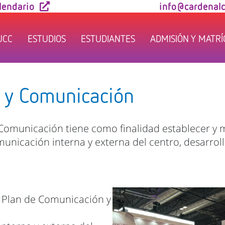
lendario
info@cardenalc
UCC
ESTUDIOS
ESTUDIANTES
ADMISIÓN Y MATR
s y Comunicación
 Comunicación tiene como finalidad establecer y 
unicación interna y externa del centro, desarroll
l Plan de Comunicación y